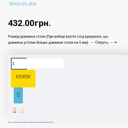
Жіночі (33 - 43 р)
432.00грн.
Розмір/довжина стопи (При виборі взуття слід врахувати, що
довжина устілки більше довжини стопи на 5 мм)
ОПИС
КУПИТИ
Закриті текстильні домашні капці.
З відкритою п'ятою.
Антибактеріальна устілка з супінатором, захищений, шкіряний
підп'яточник. Підошва: матеріал ЕВА - зносостійкий,
гіпоалергенний, еластичний, легкий і гігієнічний
ХАРАКТЕРИСТИКИ