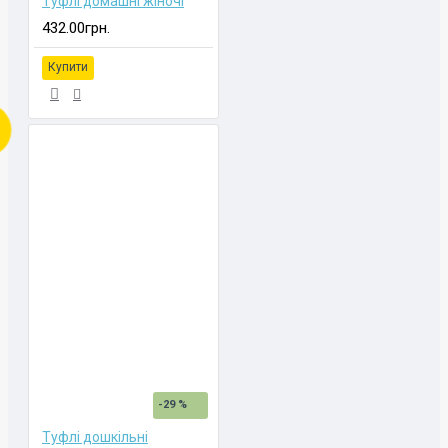
Туфлі домашні жіночі
432.00грн.
Купити
-29 %
Туфлі дошкільні