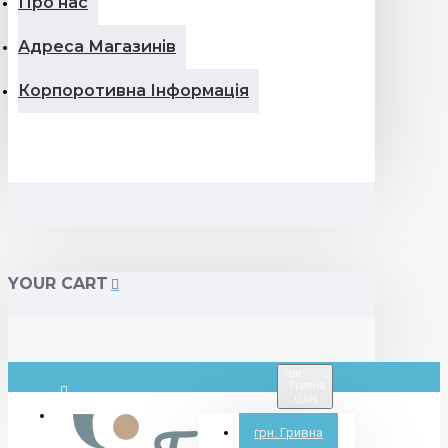
Про нас
Адреса Магазинів
Корпоротивна Інформація
YOUR CART
грн.
Гривна
UAH
Вхід
грн.
Гривна