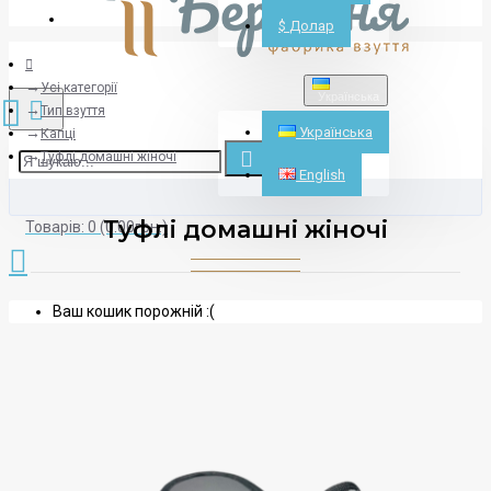
Реєстрація
$
Долар
Усі категорії
Українська
Тип взуття
Українська
Капці
Туфлі домашні жіночі
English
Туфлі домашні жіночі
Товарів: 0 (0.00грн.)
Ваш кошик порожній :(