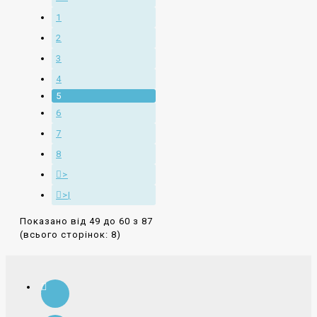
1
2
3
4
5
6
7
8
>
>|
Показано від 49 до 60 з 87
(всього сторінок: 8)