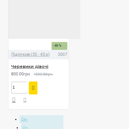
-40 %
Підліткові (35 - 43 р)
2007
Черевики дівочі
800.00грн.
1330.00грн.
|<
<