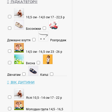
ПІДКАТЕГОРІЇ
10,5 см - 14,0 см 17 - 22,5 р
Босоніжки
Домашнє взуття
Розпродаж
14,5 см - 16,5 см 23 - 26 р
Весна
Дівчатам
Капці
ВІК ДИТИНИ
17,0 см - 20,0 см 27 - 31,5 р
Літо
Яслі 10,5 - 14 см 17 - 22 р
Туфлі
Хлопчикам
Молодша група 14,5 - 16,5
20,5 см