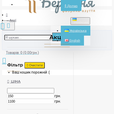
Реєстрація
$
Долар
Акції
Українська
Українська
Акції
English
Товарів: 0 (0.00грн.)
Фільтр
Очистити
Ваш кошик порожній :(
ЦІНА
грн.
грн.