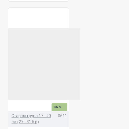
-55 %
Старша група 17 - 20
0611
см (27 - 31,5 р)