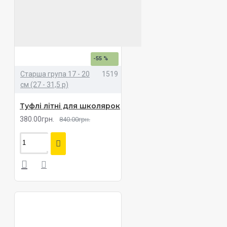
-55 %
Старша група 17 - 20
1519
см (27 - 31,5 р)
Туфлі літні для школярок
380.00грн.
840.00грн.