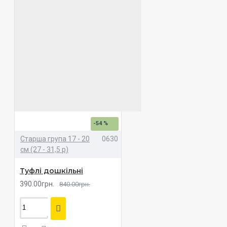
-54 %
Старша група 17 - 20
0630
см (27 - 31,5 р)
Туфлі дошкільні
390.00грн.
840.00грн.