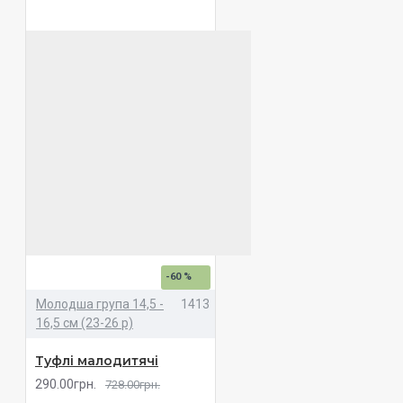
-60 %
Молодша група 14,5 -
1413
16,5 см (23-26 р)
Туфлі малодитячі
290.00грн.
728.00грн.