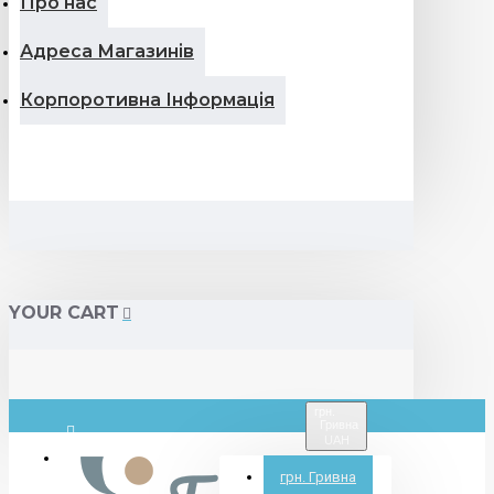
Про нас
Адреса Магазинів
Корпоротивна Інформація
YOUR CART
грн.
Гривна
UAH
Вхід
грн.
Гривна