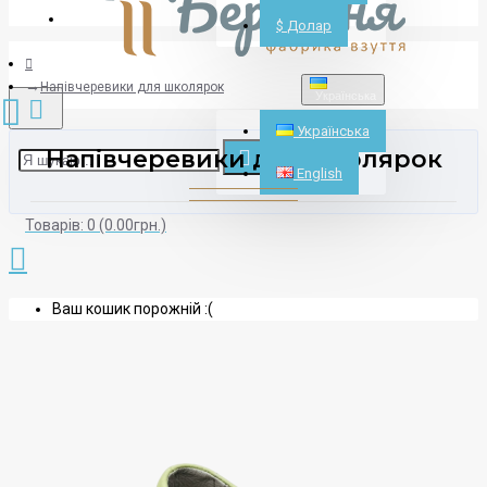
Реєстрація
$
Долар
Напівчеревики для школярок
Українська
Українська
Напівчеревики для школярок
English
Товарів: 0 (0.00грн.)
Ваш кошик порожній :(