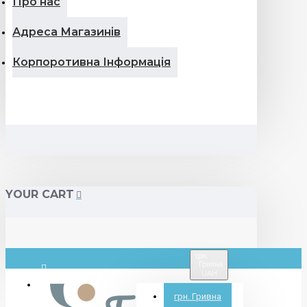
Про нас
Адреса Магазинів
Корпоротивна Інформація
YOUR CART
грн.
Гривна
UAH
Вхід
грн.
Гривна