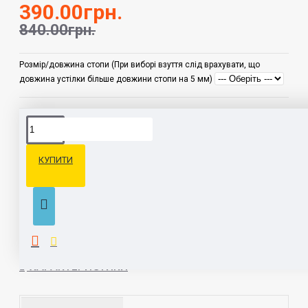
390.00грн.
840.00грн.
Розмір/довжина стопи (При виборі взуття слід врахувати, що
довжина устілки більше довжини стопи на 5 мм)
ОПИС
КУПИТИ
ПОЗИЦІЇ З OUTLET ОБМІНУ ТА ПОВЕРНЕННЮ НЕ
ПІДЛЯГАЮТЬ! КОЛІР МОЖЕ ВІДРІЗНЯТИСЬ ВІД ФОТО НА САЙТІ
Зручні туфлі мокасини для юних модниць. Модель
характеризується наявністю спеціалізованої шкіряної устілки-
супінатора. На шнурку. Гнучка підошва. Широкий носок не
обмежує пальці. Дуже м'яка шкіра. Підійдуть на повну ніжку
ХАРАКТЕРИСТИКИ