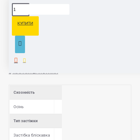
ОПИС
КУПИТИ
Чудові дитячі черевички для малюків ясельного віку. Зроблені з
100% натуральної шкіри на основі шерстяного текстилю, тому
підходять і для демісезонного періоду, і для перших холодів. За
рахунок гумової підошви черевички дуже легкі. Це ідеальне
рішення для перших впевнених кроків і активних прогулянок
ХАРАКТЕРИСТИКИ
Сизонність
Осінь
Тип застіжки
Застібка бліскавка