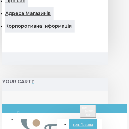
Про нас
Адреса Магазинів
Корпоротивна Інформація
YOUR CART
грн.
Гривна
UAH
Вхід
грн.
Гривна