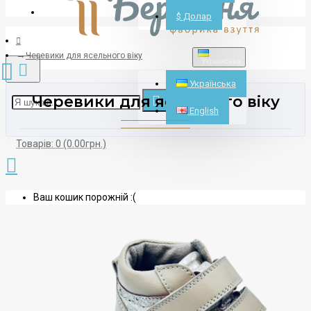
Реєстрація
$
Долар
Черевики для ясельного віку
Українська
Українська
Черевики для ясельного віку
English
Товарів: 0 (0.00грн.)
Ваш кошик порожній :(