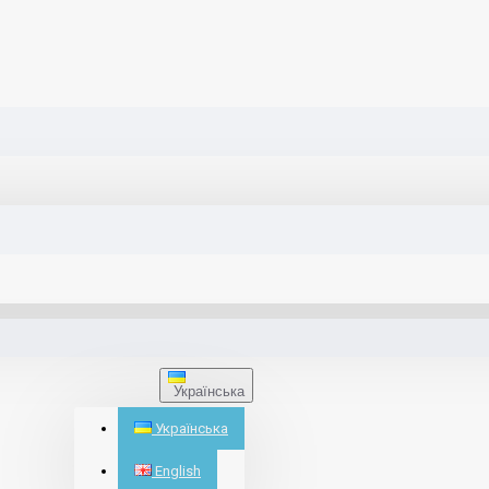
Українська
Українська
English