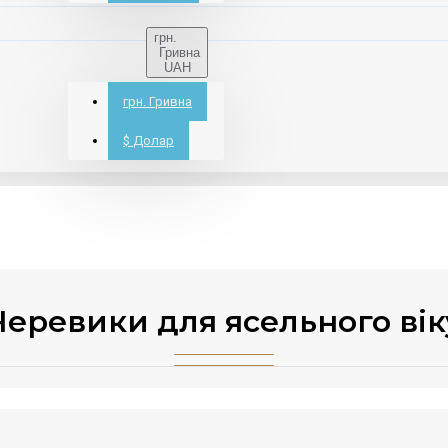
грн.
Гривна
UAH
грн.
Гривна
$
Долар
Черевики для ясельного вік