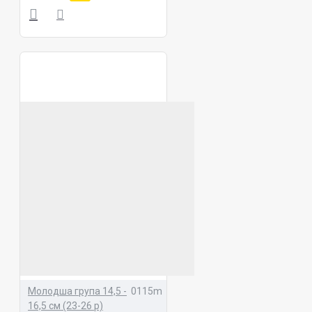
Молодша група 14,5 -
0115m
16,5 см (23-26 р)