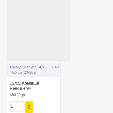
Молодша група 14,5 -
0140
16,5 см (23-26 р)
Туфлі домашні
малодитячі
680.00грн.