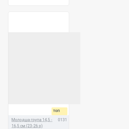
ТОП
Молодша група 14,5 -
0131
16,5 см (23-26 р)