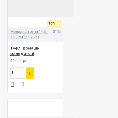
ТОП
Молодша група 14,5 -
0115
16,5 см (23-26 р)
Туфлі домашні
малодитячі
442.00грн.