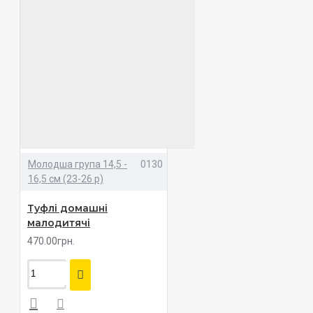
Молодша група 14,5 -
0130
16,5 см (23-26 р)
Туфлі домашні
малодитячі
470.00грн.