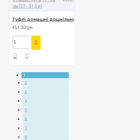
см (27 - 31,5 р)
Туфлі домашні дошкільні
451.00грн.
1
2
3
4
5
6
7
8