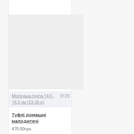
Молодша група 14,5 -
0125
16,5 см (23-26 р)
Туфлі домашні
малодитячі
470.00грн.