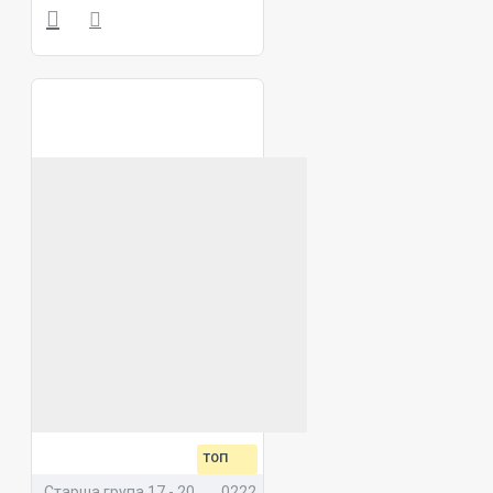
ТОП
Старша група 17 - 20
0222