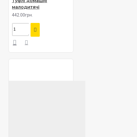
Туфлі домашні
малодитячі
442.00грн.