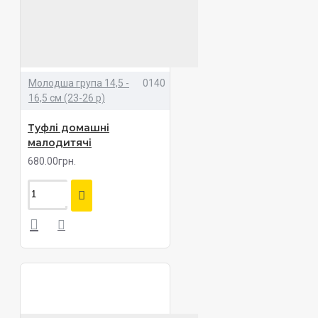
Молодша група 14,5 -
0140
16,5 см (23-26 р)
Туфлі домашні
малодитячі
680.00грн.