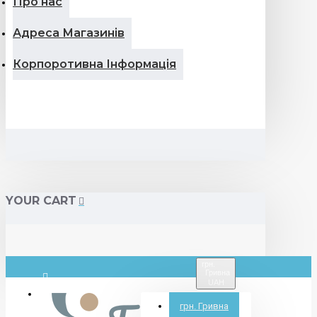
Про нас
Адреса Магазинів
Корпоротивна Інформація
YOUR CART
грн.
Гривна
UAH
Вхід
грн.
Гривна