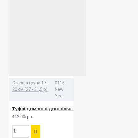
Старша група 17 -
0115
20 см (27 - 31,5 р)
New
Year
Туфлі домашні дошкільні
442.00грн.