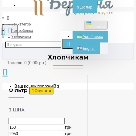
Реєстрація
$
Долар
Усі категорії
Українська
Пол ребенка
Українська
Хлопчикам
English
Хлопчикам
Товарів: 0 (0.00грн.)
Ваш кошик порожній :(
Фільтр
Очистити
ЦІНА
грн.
грн.