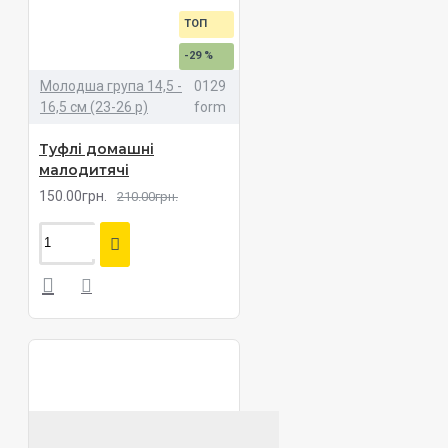
ТОП
-29 %
Молодша група 14,5 -
0129
16,5 см (23-26 р)
form
Туфлі домашні
малодитячі
150.00грн.
210.00грн.