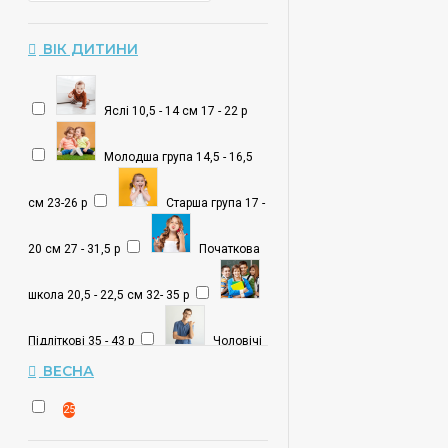
ВІК ДИТИНИ
Яслі 10,5 - 14 см 17 - 22 р
Молодша група 14,5 - 16,5
см 23-26 р
Старша група 17 -
20 см 27 - 31,5 р
Початкова
школа 20,5 - 22,5 см 32- 35 р
Підліткові 35 - 43 р
Чоловічі
38 - 47 р
ВЕСНА
25