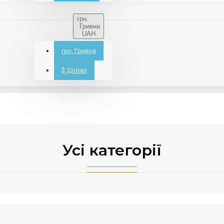
грн.
Гривна
UAH
грн.
Гривна
$
Долар
Усі категорії