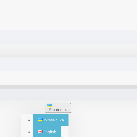
Українська
Українська
English