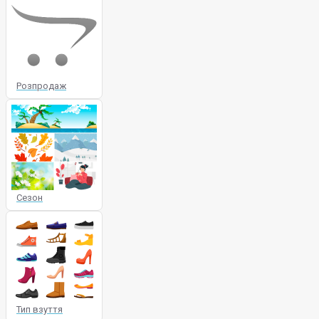
Розпродаж
Сезон
Тип взуття